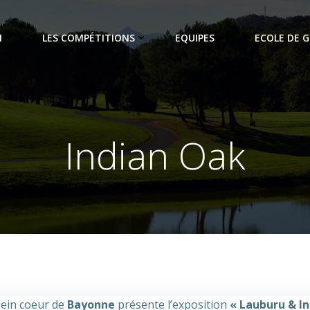
N
LES COMPÉTITIONS
EQUIPES
ECOLE DE G
Indian Oak
lein coeur de
Bayonne
présente l’exposition
« Lauburu & I