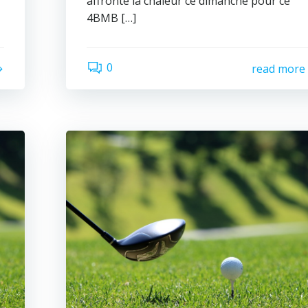
affronté la chaleur ce dimanche pour ce
4BMB […]
0
read more