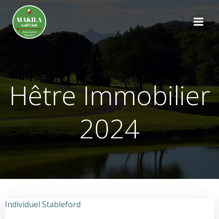
Aller
au
contenu
Hêtre Immobilier
2024
Individuel Stableford