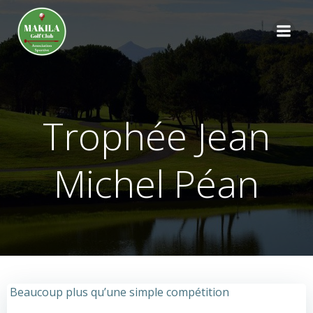
Aller
au
contenu
Trophée Jean
Michel Péan
Beaucoup plus qu’une simple compétition