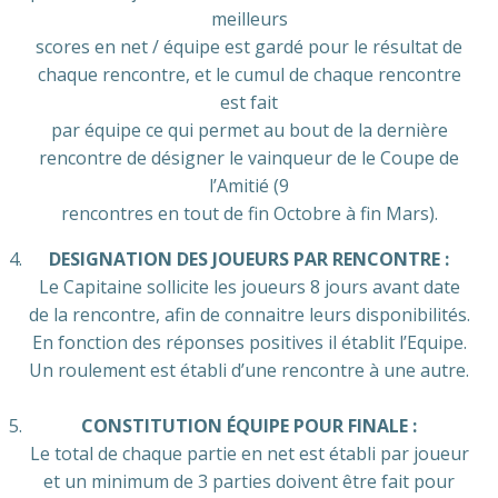
meilleurs
scores en net / équipe est gardé pour le résultat de
chaque rencontre, et le cumul de chaque rencontre
est fait
par équipe ce qui permet au bout de la dernière
rencontre de désigner le vainqueur de le Coupe de
l’Amitié (9
rencontres en tout de fin Octobre à fin Mars).
DESIGNATION DES JOUEURS PAR RENCONTRE :
Le Capitaine sollicite les joueurs 8 jours avant date
de la rencontre, afin de connaitre leurs disponibilités.
En fonction des réponses positives il établit l’Equipe.
Un roulement est établi d’une rencontre à une autre.
CONSTITUTION ÉQUIPE POUR FINALE :
Le total de chaque partie en net est établi par joueur
et un minimum de 3 parties doivent être fait pour