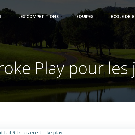
N
LES COMPÉTITIONS
EQUIPES
ECOLE DE G
roke Play pour les
 fait 9 trous en stroke play.