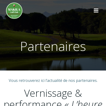
Aller
au
contenu
Partenaires
Vous retrouverez ici l’actualité de nos partenaires.
Vernissage &
performance
« L’heure